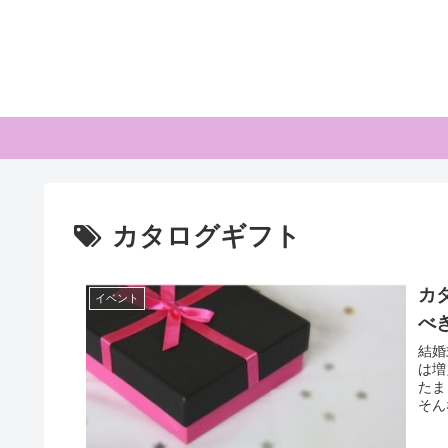
カタログギフト
カ
イベント
べ
結婚
は増
たま
そん