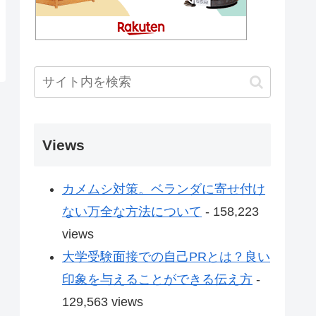
Views
カメムシ対策。ベランダに寄せ付け
ない万全な方法について
- 158,223
views
大学受験面接での自己PRとは？良い
印象を与えることができる伝え方
-
129,563 views