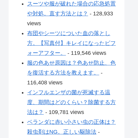
スーツや服が破れた場合の応急処置
や対処。直す方法とは？
- 128,933
views
布団やシーツについた血の落とし
方。【写真付】キレイになったビフ
ォーアフター。
- 119,546 views
服の色あせ原因は？色あせ防止、色
を復活する方法を教えます。
-
116,408 views
インフルエンザの菌が死滅する温
度、期間はどのくらい？除菌する方
法は？
- 109,781 views
ベランダに赤い小さい虫の正体は？
殺虫剤はNG。正しい駆除法
-