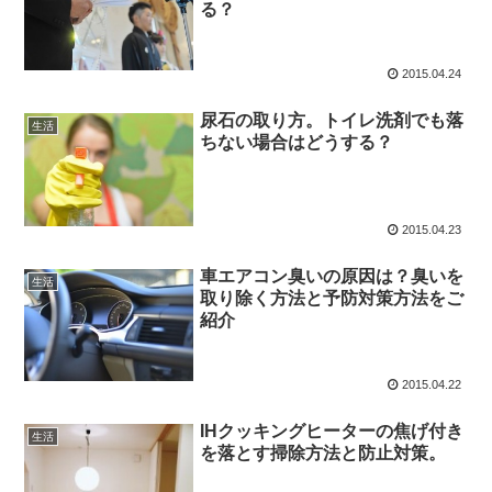
る？
2015.04.24
尿石の取り方。トイレ洗剤でも落
生活
ちない場合はどうする？
2015.04.23
車エアコン臭いの原因は？臭いを
生活
取り除く方法と予防対策方法をご
紹介
2015.04.22
IHクッキングヒーターの焦げ付き
生活
を落とす掃除方法と防止対策。