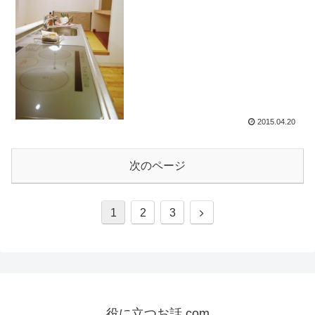
2015.04.20
次のページ
次
1
2
3
へ
役に立つお話.com