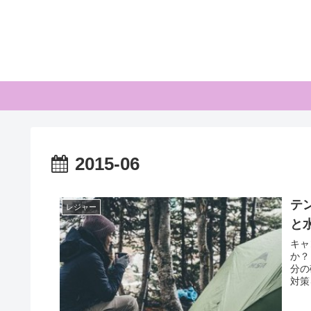
2015-06
テ
レジャー
と
キャ
か？
分の確
対策