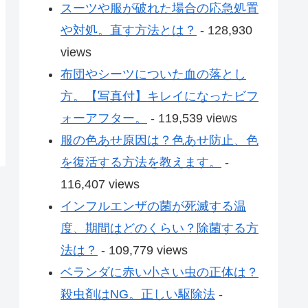
スーツや服が破れた場合の応急処置
や対処。直す方法とは？
- 128,930
views
布団やシーツについた血の落とし
方。【写真付】キレイになったビフ
ォーアフター。
- 119,539 views
服の色あせ原因は？色あせ防止、色
を復活する方法を教えます。
-
116,407 views
インフルエンザの菌が死滅する温
度、期間はどのくらい？除菌する方
法は？
- 109,779 views
ベランダに赤い小さい虫の正体は？
殺虫剤はNG。正しい駆除法
-