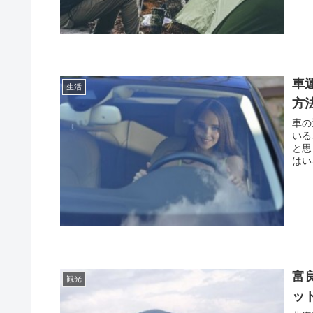
車
生活
方
車の
いる
と思っていまし
富
観光
ッ