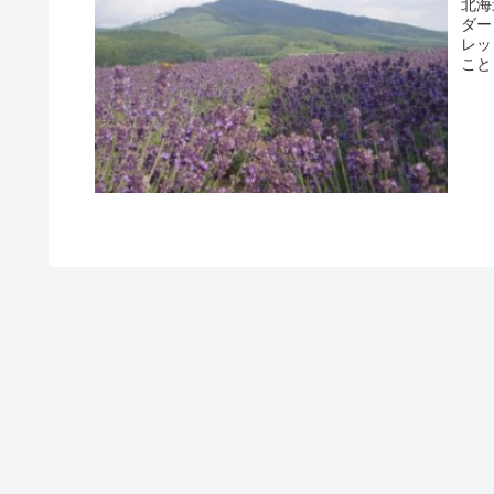
北海
ダーと
レッ
こと