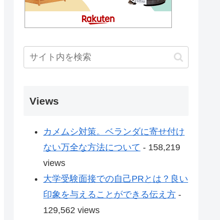
Views
カメムシ対策。ベランダに寄せ付け
ない万全な方法について
- 158,219
views
大学受験面接での自己PRとは？良い
印象を与えることができる伝え方
-
129,562 views