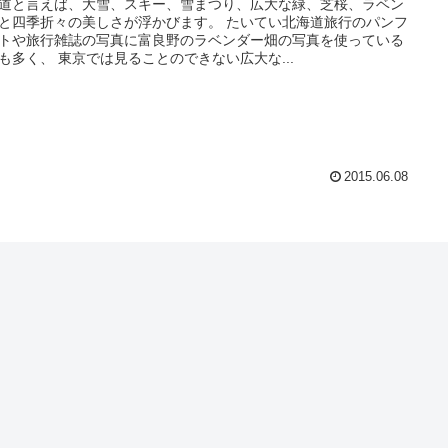
道と言えば、大雪、スキー、雪まつり、広大な緑、芝桜、ラベン
四季折々の美しさが浮かびます。 たいてい北海道旅行のパンフ
トや旅行雑誌の写真に富良野のラベンダー畑の写真を使っている
も多く、 東京では見ることのできない広大な...
2015.06.08