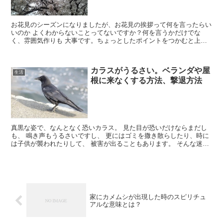
お花見のシーズンになりましたが、お花見の挨拶って何を言ったらい
いのか よくわからないことってないですか？何を言うかだけでな
く、雰囲気作りも 大事です。ちょっとしたポイントをつかむと上手
に挨拶できますよ。 今回はお花見での挨拶のポ...
カラスがうるさい。ベランダや屋
生活
根に来なくする方法、撃退方法
真黒な姿で、なんとなく恐いカラス。 見た目が恐いだけならまだし
も、 鳴き声もうるさいですし、 更にはゴミを撒き散らしたり、時に
は子供が襲われたりして、 被害が出ることもあります。 そんな迷惑
なカラスが来なくなる方法や撃退方法について...
家にカメムシが出現した時のスピリチュ
アルな意味とは？