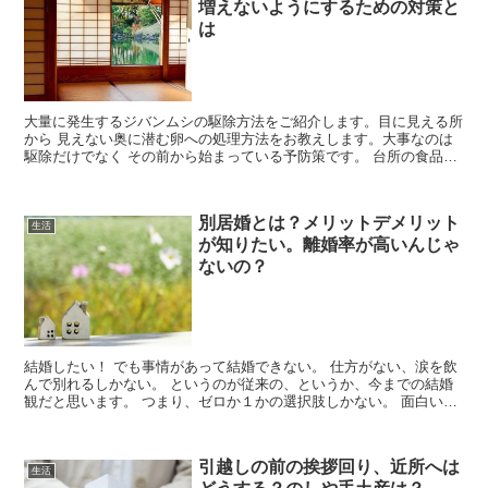
増えないようにするための対策と
は
大量に発生するジバンムシの駆除方法をご紹介します。目に見える所
から 見えない奥に潜む卵への処理方法をお教えします。大事なのは
駆除だけでなく その前から始まっている予防策です。 台所の食品の
管理方法や清掃方法、畳の管理や別の種類...
別居婚とは？メリットデメリット
生活
が知りたい。離婚率が高いんじゃ
ないの？
結婚したい！ でも事情があって結婚できない。 仕方がない、涙を飲
んで別れるしかない。 というのが従来の、というか、今までの結婚
観だと思います。 つまり、ゼロか１かの選択肢しかない。 面白いこ
とに、時代が代わって新しい形の結婚が世の中...
引越しの前の挨拶回り、近所へは
生活