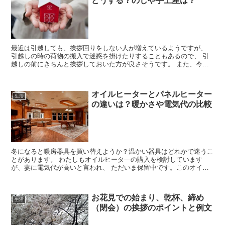
どうする？のしや手土産は？
最近は引越しても、挨拶回りをしない人が増えているようですが、
引越しの時の荷物の搬入で迷惑を掛けたりすることもあるので、 引
越しの前にきちんと挨拶しておいた方が良さそうです。 また、今後
の近所付き合いにも影響しかねませんので、 先に挨...
オイルヒーターとパネルヒーター
生活
の違いは？暖かさや電気代の比較
冬になると暖房器具を買い替えようか？温かい器具はどれかで迷うこ
とがあります。 わたしもオイルヒータ―の購入を検討しています
が、妻に電気代が高いと言われ、 ただいま保留中です。このオイル
ヒーターとよく比較されるのがパネルヒーターです。 ...
お花見での始まり、乾杯、締め
生活
（閉会）の挨拶のポイントと例文