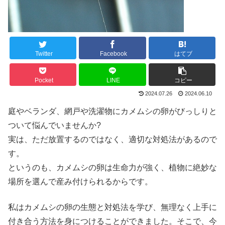
Twitter
Facebook
はてブ
Pocket
LINE
コピー
2024.07.26
2024.06.10
庭やベランダ、網戸や洗濯物にカメムシの卵がびっしりと
ついて悩んでいませんか?
実は、ただ放置するのではなく、適切な対処法があるので
す。
というのも、カメムシの卵は生命力が強く、植物に絶妙な
場所を選んで産み付けられるからです。
私はカメムシの卵の生態と対処法を学び、無理なく上手に
付き合う方法を身につけることができました。そこで、今