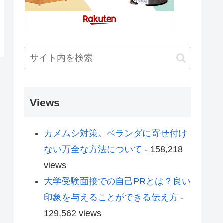
Views
カメムシ対策。ベランダに寄せ付け
ない万全な方法について
- 158,218
views
大学受験面接での自己PRとは？良い
印象を与えることができる伝え方
-
129,562 views