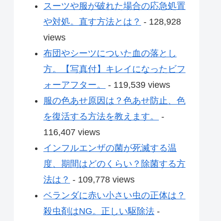
スーツや服が破れた場合の応急処置
や対処。直す方法とは？
- 128,928
views
布団やシーツについた血の落とし
方。【写真付】キレイになったビフ
ォーアフター。
- 119,539 views
服の色あせ原因は？色あせ防止、色
を復活する方法を教えます。
-
116,407 views
インフルエンザの菌が死滅する温
度、期間はどのくらい？除菌する方
法は？
- 109,778 views
ベランダに赤い小さい虫の正体は？
殺虫剤はNG。正しい駆除法
-