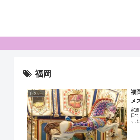
福岡
福
レジャー
メ
家族
日で