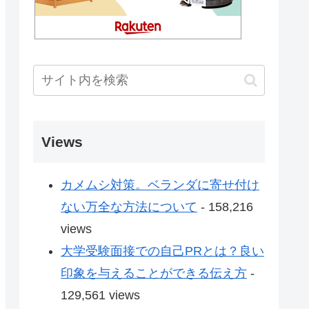
Views
カメムシ対策。ベランダに寄せ付け
ない万全な方法について
- 158,216
views
大学受験面接での自己PRとは？良い
印象を与えることができる伝え方
-
129,561 views