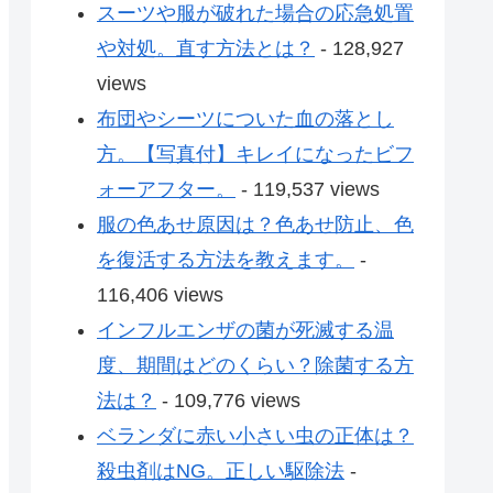
スーツや服が破れた場合の応急処置
や対処。直す方法とは？
- 128,927
views
布団やシーツについた血の落とし
方。【写真付】キレイになったビフ
ォーアフター。
- 119,537 views
服の色あせ原因は？色あせ防止、色
を復活する方法を教えます。
-
116,406 views
インフルエンザの菌が死滅する温
度、期間はどのくらい？除菌する方
法は？
- 109,776 views
ベランダに赤い小さい虫の正体は？
殺虫剤はNG。正しい駆除法
-