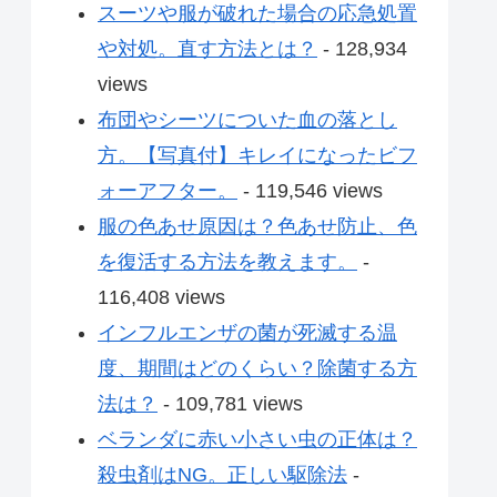
スーツや服が破れた場合の応急処置
や対処。直す方法とは？
- 128,934
views
布団やシーツについた血の落とし
方。【写真付】キレイになったビフ
ォーアフター。
- 119,546 views
服の色あせ原因は？色あせ防止、色
を復活する方法を教えます。
-
116,408 views
インフルエンザの菌が死滅する温
度、期間はどのくらい？除菌する方
法は？
- 109,781 views
ベランダに赤い小さい虫の正体は？
殺虫剤はNG。正しい駆除法
-