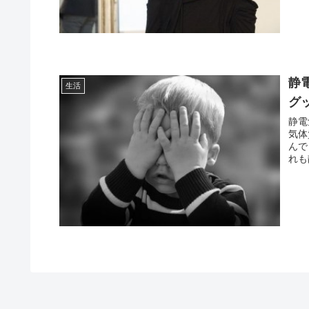
静
生活
グ
静電
気体
んで
れも