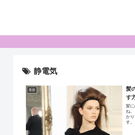
静電気
髪
美容
す
髪に
ね。
かり
す。