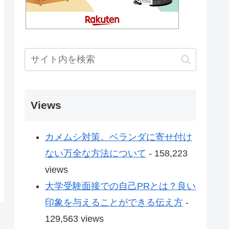
Views
カメムシ対策。ベランダに寄せ付け
ない万全な方法について
- 158,223
views
大学受験面接での自己PRとは？良い
印象を与えることができる伝え方
-
129,563 views