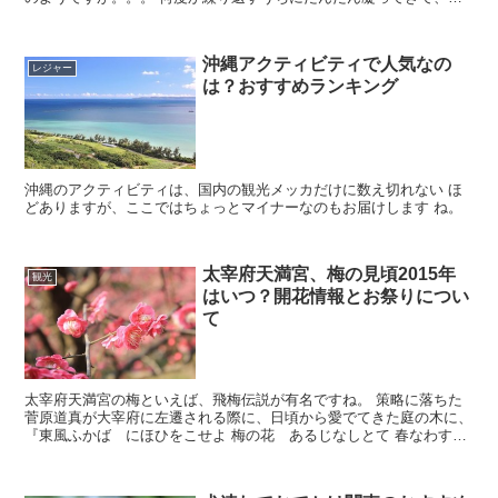
らに力が入って、 いつの間にやら年末の人気スポットに...
沖縄アクティビティで人気なの
レジャー
は？おすすめランキング
沖縄のアクティビティは、国内の観光メッカだけに数え切れない ほ
どありますが、ここではちょっとマイナーなのもお届けします ね。
太宰府天満宮、梅の見頃2015年
観光
はいつ？開花情報とお祭りについ
て
太宰府天満宮の梅といえば、飛梅伝説が有名ですね。 策略に落ちた
菅原道真が大宰府に左遷される際に、日頃から愛でてきた庭の木に、
『東風ふかば にほひをこせよ 梅の花 あるじなしとて 春なわすれ
そ』 （梅の花よ、私がいなくなっても春には...