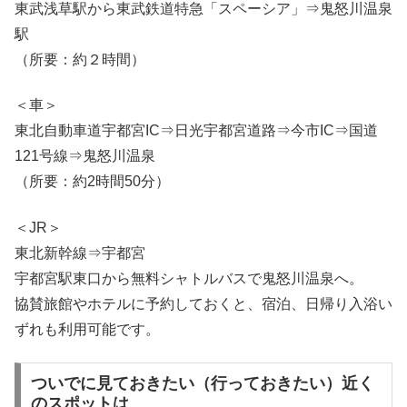
東武浅草駅から東武鉄道特急「スペーシア」⇒鬼怒川温泉
駅
（所要：約２時間）
＜車＞
東北自動車道宇都宮IC⇒日光宇都宮道路⇒今市IC⇒国道
121号線⇒鬼怒川温泉
（所要：約2時間50分）
＜JR＞
東北新幹線⇒宇都宮
宇都宮駅東口から無料シャトルバスで鬼怒川温泉へ。
協賛旅館やホテルに予約しておくと、宿泊、日帰り入浴い
ずれも利用可能です。
ついでに見ておきたい（行っておきたい）近く
のスポットは