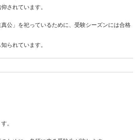
信仰されています。
道真公」を祀っているために、受験シーズンには合格
も知られています。
ます。