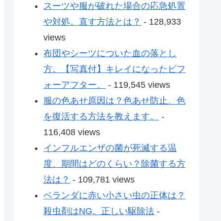
スーツや服が破れた場合の応急処置
や対処。直す方法とは？
- 128,933
views
布団やシーツについた血の落とし
方。【写真付】キレイになったビフ
ォーアフター。
- 119,545 views
服の色あせ原因は？色あせ防止、色
を復活する方法を教えます。
-
116,408 views
インフルエンザの菌が死滅する温
度、期間はどのくらい？除菌する方
法は？
- 109,781 views
ベランダに赤い小さい虫の正体は？
殺虫剤はNG。正しい駆除法
-