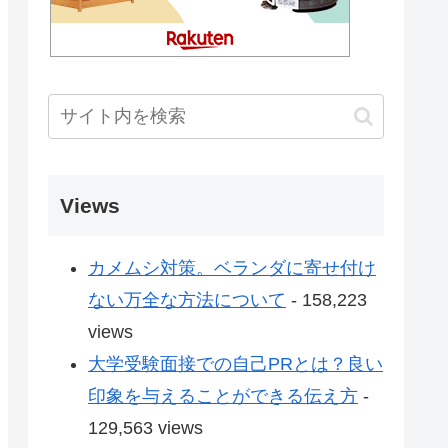
Views
カメムシ対策。ベランダに寄せ付け
ない万全な方法について
- 158,223
views
大学受験面接での自己PRとは？良い
印象を与えることができる伝え方
-
129,563 views