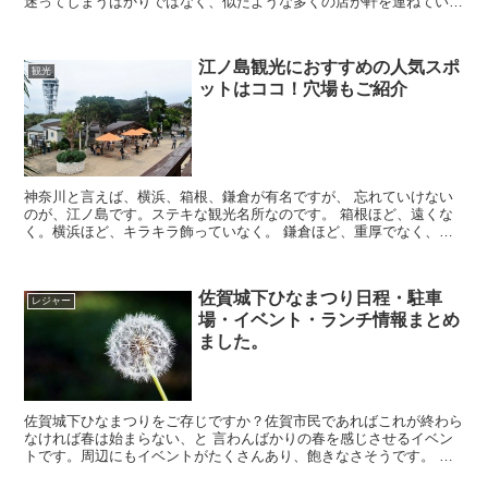
迷ってしまうばかりではなく、似たような多くの店が軒を連ねてい
て、どこをどう行けばよいのか、道にさえ迷ってしまいま...
江ノ島観光におすすめの人気スポ
観光
ットはココ！穴場もご紹介
神奈川と言えば、横浜、箱根、鎌倉が有名ですが、 忘れていけない
のが、江ノ島です。ステキな観光名所なのです。 箱根ほど、遠くな
く。横浜ほど、キラキラ飾っていなく。 鎌倉ほど、重厚でなく、丁
度いいのが、江ノ島です。 そこで、今回は、江ノ...
佐賀城下ひなまつり日程・駐車
レジャー
場・イベント・ランチ情報まとめ
ました。
佐賀城下ひなまつりをご存じですか？佐賀市民であればこれが終わら
なければ春は始まらない、と 言わんばかりの春を感じさせるイベン
トです。周辺にもイベントがたくさんあり、飽きなさそうです。 今
回は佐賀城下ひなまつりの日程や周辺のイベント・ラ...