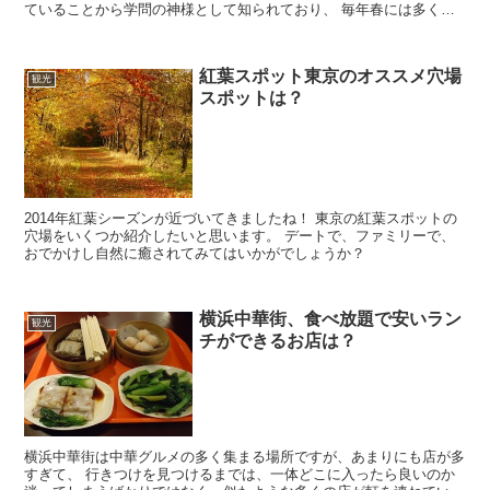
ていることから学問の神様として知られており、 毎年春には多くの
合格祈願者や観梅者が訪れます。 江戸時代以降、花...
紅葉スポット東京のオススメ穴場
観光
スポットは？
2014年紅葉シーズンが近づいてきましたね！ 東京の紅葉スポットの
穴場をいくつか紹介したいと思います。 デートで、ファミリーで、
おでかけし自然に癒されてみてはいかがでしょうか？
横浜中華街、食べ放題で安いラン
観光
チができるお店は？
横浜中華街は中華グルメの多く集まる場所ですが、あまりにも店が多
すぎて、 行きつけを見つけるまでは、一体どこに入ったら良いのか