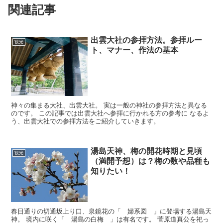
関連記事
出雲大社の参拝方法。参拝ルー
観光
ト、マナー、作法の基本
神々の集まる大社、出雲大社。 実は一般の神社の参拝方法と異なる
のです。 この記事では出雲大社へ参拝に行かれる方の参考に なるよ
う、出雲大社での参拝方法をご紹介していきます。
湯島天神、梅の開花時期と見頃
観光
（満開予想）は？梅の数や品種も
知りたい！
春日通りの切通坂上り口、泉鏡花の「 婦系図 」に登場する湯島天
神。 境内に咲く「 湯島の白梅 」は有名です。 菅原道真公を祀っ