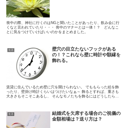
喪中の際、神社に行くのはNGと聞いたことがあったり、飲み会に行
くなと言われていたり・・・ 喪中のマナーとは一体！？ どんなこ
とに気をつけていけばいいのかをまとめました。
壁穴の目立たないフックがある
生活
の！？これなら壁に時計や額縁を
飾れる。
賃貸に住んでいるため壁に穴を開けられない。 でももらった絵を飾
ったり、壁掛け時計くらいはつけたいなぁ～ 飾るとすれば、重さも
大きさもそこそこあるし、 そんなモノたちを飾るにはどうしたらい
いのか。 できれば穴が目立たないフックを使ってひっ...
結婚式を欠席する場合のご祝儀の
生活
金額相場は？送り方は？