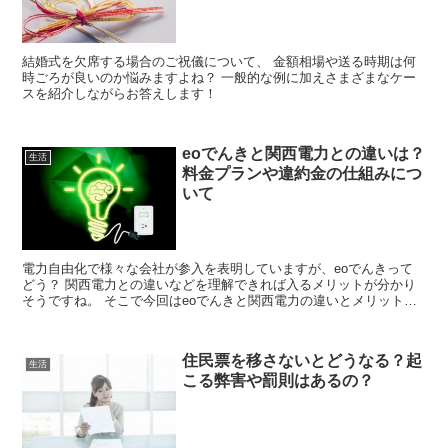
結婚式を欠席する場合のご祝儀について、 金額相場や送る時期は何
時ごろが良いのか悩みますよね？ 一般的な例に加えさまざまなケー
スを紹介しながらお答えします！
eoでんきと関西電力との違いは？
生活
料金プランや違約金の仕組みにつ
いて
電力自由化で様々な会社が参入を表明していますが、eoでんきって
どう？ 関西電力との違いなどを理解できれば入るメリットが分かり
そうですね。 そこで今回はeoでんきと関西電力の違いとメリットデ
メリットは何か？ Eoでんきの料金プラン...
住民票を移さないとどうなる？起
生活
こる弊害や罰則はあるの？