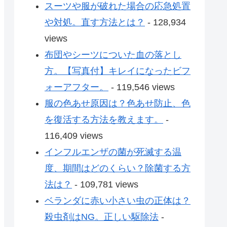
スーツや服が破れた場合の応急処置
や対処。直す方法とは？
- 128,934
views
布団やシーツについた血の落とし
方。【写真付】キレイになったビフ
ォーアフター。
- 119,546 views
服の色あせ原因は？色あせ防止、色
を復活する方法を教えます。
-
116,409 views
インフルエンザの菌が死滅する温
度、期間はどのくらい？除菌する方
法は？
- 109,781 views
ベランダに赤い小さい虫の正体は？
殺虫剤はNG。正しい駆除法
-