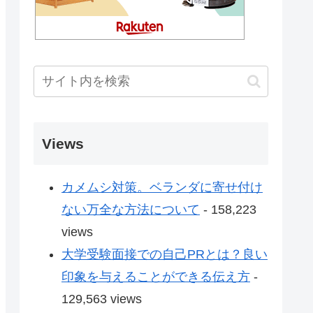
Views
カメムシ対策。ベランダに寄せ付け
ない万全な方法について
- 158,223
views
大学受験面接での自己PRとは？良い
印象を与えることができる伝え方
-
129,563 views