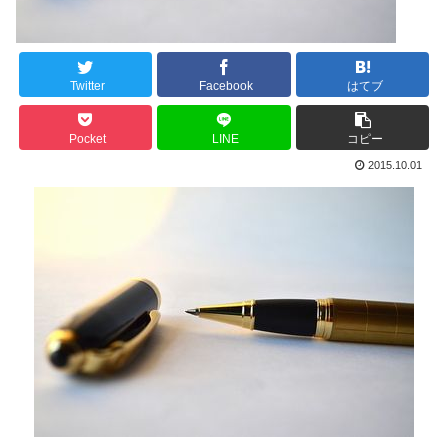
Twitter
Facebook
はてブ
Pocket
LINE
コピー
2015.10.01