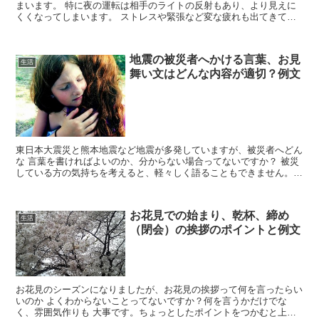
まいます。 特に夜の運転は相手のライトの反射もあり、より見えに
くくなってしまいます。 ストレスや緊張など変な疲れも出てきてし
まいますね。 そこで今回は車の窓の油膜取りで...
地震の被災者へかける言葉、お見
生活
舞い文はどんな内容が適切？例文
東日本大震災と熊本地震など地震が多発していますが、被災者へどん
な 言葉を書ければよいのか、分からない場合ってないですか？ 被災
している方の気持ちを考えると、軽々しく語ることもできません。
そこで今回は地震の被災者へかける言葉やお見...
お花見での始まり、乾杯、締め
生活
（閉会）の挨拶のポイントと例文
お花見のシーズンになりましたが、お花見の挨拶って何を言ったらい
いのか よくわからないことってないですか？何を言うかだけでな
く、雰囲気作りも 大事です。ちょっとしたポイントをつかむと上手