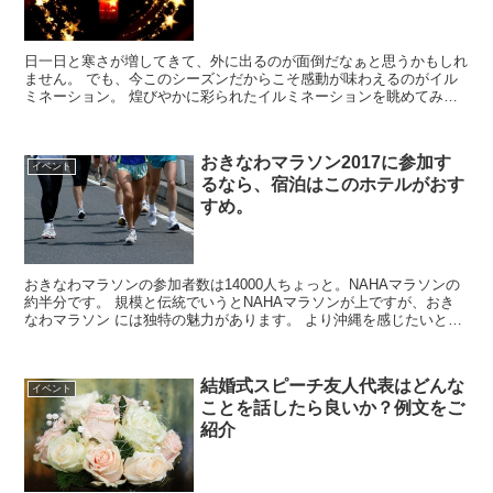
日一日と寒さが増してきて、外に出るのが面倒だなぁと思うかもしれ
ません。 でも、今このシーズンだからこそ感動が味わえるのがイル
ミネーション。 煌びやかに彩られたイルミネーションを眺めてみる
と、いつもの見慣れた風景も 違った景色になります。大好...
おきなわマラソン2017に参加す
イベント
るなら、宿泊はこのホテルがおす
すめ。
おきなわマラソンの参加者数は14000人ちょっと。NAHAマラソンの
約半分です。 規模と伝統でいうとNAHAマラソンが上ですが、おき
なわマラソン には独特の魅力があります。 より沖縄を感じたいとい
うことであれば、おきなわマラソンが お...
結婚式スピーチ友人代表はどんな
イベント
ことを話したら良いか？例文をご
紹介