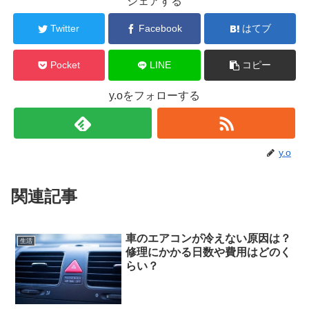
シェアする
Twitter
Facebook
はてブ
Pocket
LINE
コピー
y.oをフォローする
y.o
関連記事
車のエアコンが冷えない原因は？
生活
修理にかかる日数や費用はどのく
らい？