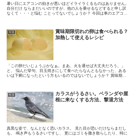
暑い日にエアコンの効きが悪いほどイライラくるものはありません。
自分だけ ならまだいいのですが、他の人を乗せるなどすると申し訳
なくて・・・と悩む ことってないでしょうか？ 今回は車のエアコン
が冷えなくなる原因や修理費用など調査してみま...
賞味期限切れの卵は食べられる？
生活
加熱して使えるレシピ
「この卵だいじょうぶかなぁ。まあ、火を通せば大丈夫だろう。」
と、 悩んだ挙句、目玉焼きにして食べたらなんともなかった、ある
いは下痢になったという方もいるのではないでしょうか？ 賞味期限
とは、おいしく食べることができる期限のことですが、...
カラスがうるさい。ベランダや屋
生活
根に来なくする方法、撃退方法
真黒な姿で、なんとなく恐いカラス。 見た目が恐いだけならまだし
も、 鳴き声もうるさいですし、 更にはゴミを撒き散らしたり、時に