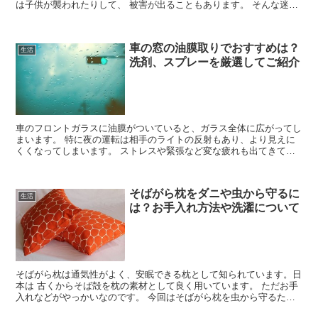
は子供が襲われたりして、 被害が出ることもあります。 そんな迷惑
なカラスが来なくなる方法や撃退方法について...
車の窓の油膜取りでおすすめは？
生活
洗剤、スプレーを厳選してご紹介
車のフロントガラスに油膜がついていると、ガラス全体に広がってし
まいます。 特に夜の運転は相手のライトの反射もあり、より見えに
くくなってしまいます。 ストレスや緊張など変な疲れも出てきてし
まいますね。 そこで今回は車の窓の油膜取りで...
そばがら枕をダニや虫から守るに
生活
は？お手入れ方法や洗濯について
そばがら枕は通気性がよく、安眠できる枕として知られています。日
本は 古くからそば殻を枕の素材として良く用いています。 ただお手
入れなどがやっかいなのです。 今回はそばがら枕を虫から守るため
に何ができるか、メンテナンス方法 などを調査し...