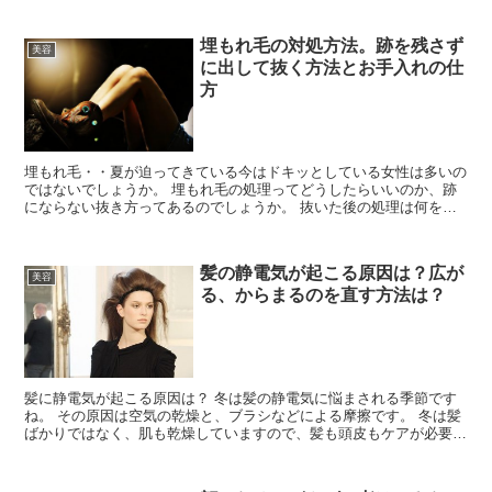
埋もれ毛の対処方法。跡を残さず
美容
に出して抜く方法とお手入れの仕
方
埋もれ毛・・夏が迫ってきている今はドキッとしている女性は多いの
ではないでしょうか。 埋もれ毛の処理ってどうしたらいいのか、跡
にならない抜き方ってあるのでしょうか。 抜いた後の処理は何をし
たらいいのでしょうか。無理やり抜いてもいいのか・・...
髪の静電気が起こる原因は？広が
美容
る、からまるのを直す方法は？
髪に静電気が起こる原因は？ 冬は髪の静電気に悩まされる季節です
ね。 その原因は空気の乾燥と、ブラシなどによる摩擦です。 冬は髪
ばかりではなく、肌も乾燥していますので、髪も頭皮もケアが必要で
す。