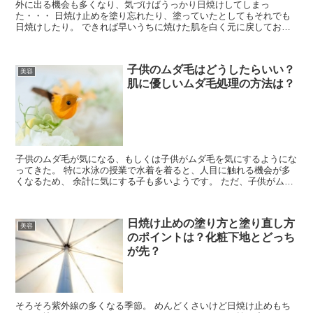
外に出る機会も多くなり、気づけばうっかり日焼けしてしまっ
た・・・ 日焼け止めを塗り忘れたり、塗っていたとしてもそれでも
日焼けしたり。 できれば早いうちに焼けた肌を白く元に戻しておき
たいですよね。 焼けた肌を白くする方法についてご紹介してい...
子供のムダ毛はどうしたらいい？
美容
肌に優しいムダ毛処理の方法は？
子供のムダ毛が気になる、もしくは子供がムダ毛を気にするようにな
ってきた。 特に水泳の授業で水着を着ると、人目に触れる機会が多
くなるため、 余計に気にする子も多いようです。 ただ、子供がムダ
毛処理をすると、肌が傷つかないか 肌を痛めてし...
日焼け止めの塗り方と塗り直し方
美容
のポイントは？化粧下地とどっち
が先？
そろそろ紫外線の多くなる季節。 めんどくさいけど日焼け止めもち