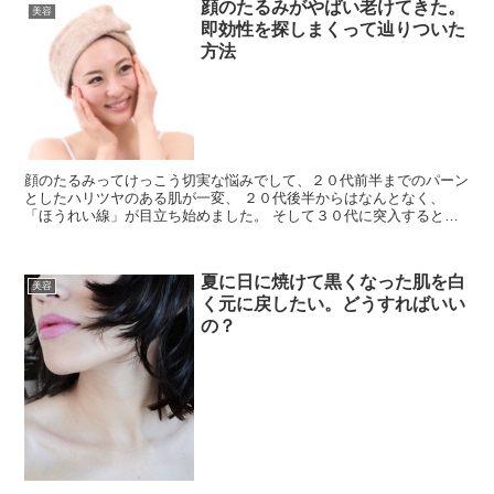
顔のたるみがやばい老けてきた。
美容
即効性を探しまくって辿りついた
方法
顔のたるみってけっこう切実な悩みでして、２０代前半までのパーン
としたハリツヤのある肌が一変、 ２０代後半からはなんとなく、
「ほうれい線」が目立ち始めました。 そして３０代に突入すると、
ほうれい線よりも 「顔自体がたるんでいるから」 くぼ...
夏に日に焼けて黒くなった肌を白
美容
く元に戻したい。どうすればいい
の？