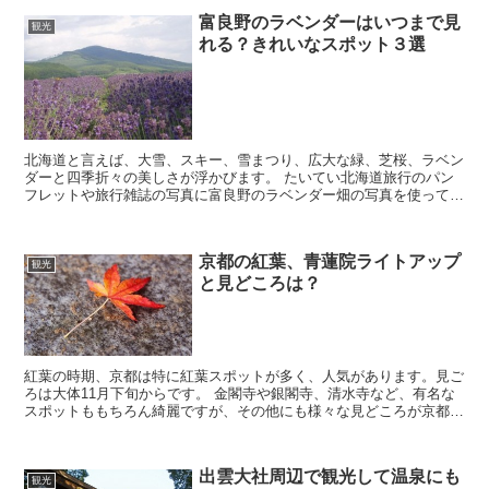
富良野のラベンダーはいつまで見
観光
れる？きれいなスポット３選
北海道と言えば、大雪、スキー、雪まつり、広大な緑、芝桜、ラベン
ダーと四季折々の美しさが浮かびます。 たいてい北海道旅行のパン
フレットや旅行雑誌の写真に富良野のラベンダー畑の写真を使ってい
ることも多く、 東京では見ることのできない広大な...
京都の紅葉、青蓮院ライトアップ
観光
と見どころは？
紅葉の時期、京都は特に紅葉スポットが多く、人気があります。見ご
ろは大体11月下旬からです。 金閣寺や銀閣寺、清水寺など、有名な
スポットももちろん綺麗ですが、その他にも様々な見どころが京都に
はあります。 特にこの時期は、多くの人が集まるので...
出雲大社周辺で観光して温泉にも
観光