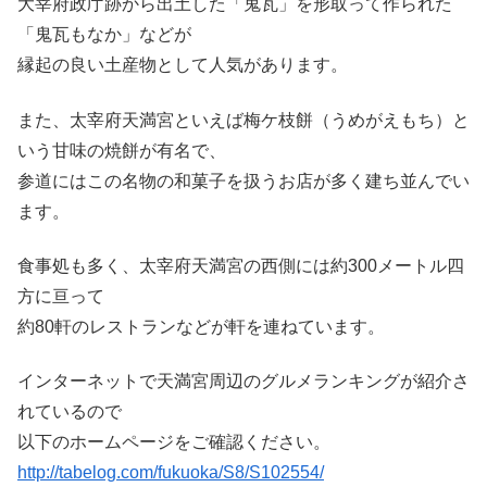
大宰府政庁跡から出土した「鬼瓦」を形取って作られた
「鬼瓦もなか」などが
縁起の良い土産物として人気があります。
また、太宰府天満宮といえば梅ケ枝餅（うめがえもち）と
いう甘味の焼餅が有名で、
参道にはこの名物の和菓子を扱うお店が多く建ち並んでい
ます。
食事処も多く、太宰府天満宮の西側には約300メートル四
方に亘って
約80軒のレストランなどが軒を連ねています。
インターネットで天満宮周辺のグルメランキングが紹介さ
れているので
以下のホームページをご確認ください。
http://tabelog.com/fukuoka/S8/S102554/