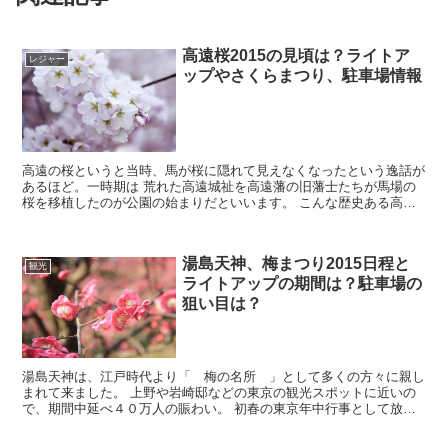
高遠桜2015の見頃は？ライトア
レジャー
ップやさくらまつり、駐車場情報
高遠の桜というと当時、馬が桜に隠れて見えなくなったという逸話が
あるほど。一時期は 荒れた高遠城祉を高遠藩の旧藩士たちが馬場の
桜を移植したのが公園の始まりだといいます。 こんな歴史ある高遠
の桜、是非さくらまつりで堪能してくださいね。今回...
湯島天神、梅まつり2015日程と
観光
ライトアップの期間は？駐車場の
狙い目は？
湯島天神は、江戸時代より「 梅の名所 」として多くの方々に親し
まれて来ました。 上野や岩崎邸などの東京の観光スポットに近いの
で、期間中延べ４０万人の賑わい。 初春の東京年中行事として放映
されたり、今では全国の風物詩となって定着していま...