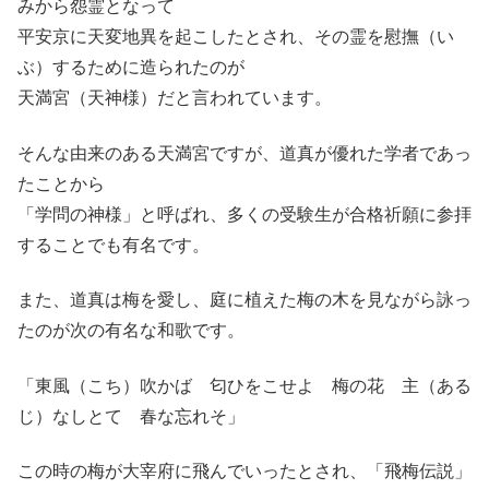
みから怨霊となって
平安京に天変地異を起こしたとされ、その霊を慰撫（い
ぶ）するために造られたのが
天満宮（天神様）だと言われています。
そんな由来のある天満宮ですが、道真が優れた学者であっ
たことから
「学問の神様」と呼ばれ、多くの受験生が合格祈願に参拝
することでも有名です。
また、道真は梅を愛し、庭に植えた梅の木を見ながら詠っ
たのが次の有名な和歌です。
「東風（こち）吹かば 匂ひをこせよ 梅の花 主（ある
じ）なしとて 春な忘れそ」
この時の梅が大宰府に飛んでいったとされ、「飛梅伝説」