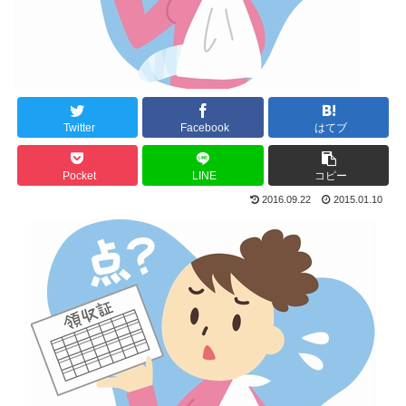
Twitter
Facebook
はてブ
Pocket
LINE
コピー
2016.09.22
2015.01.10