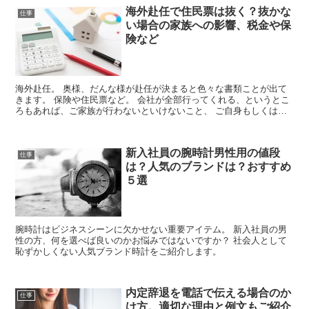
海外赴任で住民票は抜く？抜かな
仕事
い場合の家族への影響、税金や保
険など
海外赴任。 奥様、だんな様が赴任が決まると色々な書類ことが出て
きます。 保険や住民票など。 会社が全部行ってくれる、というとこ
ろもあれば、ご家族が行わないといけないこと、 ご自身もしくは家
族がやらなくてはいけないこともあります。 独り身...
新入社員の腕時計男性用の値段
仕事
は？人気のブランドは？おすすめ
５選
腕時計はビジネスシーンに欠かせない重要アイテム。 新入社員の男
性の方、何を選べば良いのかお悩みではないですか？ 社会人として
恥ずかしくない人気ブランド時計をご紹介します。
内定辞退を電話で伝える場合のか
仕事
け方。適切な理由と例文もご紹介