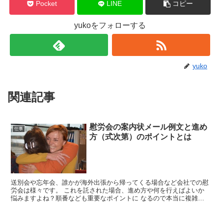
Pocket
LINE
コピー
yukoをフォローする
yuko
関連記事
慰労会の案内状メール例文と進め
仕事
方（式次第）のポイントとは
送別会や忘年会、誰かが海外出張から帰ってくる場合など会社での慰
労会は様々です。 これを託された場合、進め方や何を行えばよいか
悩みますよね？順番なども重要なポイントに なるので本当に複雑で
す。 慰労会の種類は様々ですが、簡単な進め方やメ...